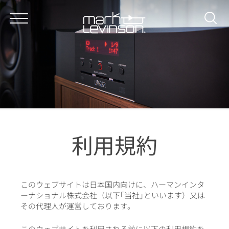
About
Products
In Lexus
News & Reviews
Dealer Locator
利用規約
Support
このウェブサイトは日本国内向けに、ハーマンインタ
ーナショナル株式会社（以下｢当社｣といいます）又は
その代理人が運営しております。
このウェブサイトを利用される前に以下の利用規約を